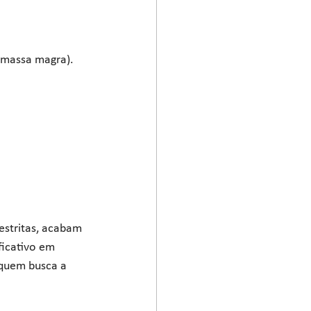
massa magra). 
estritas, acabam 
ficativo em 
 quem busca a 