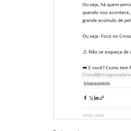
Ou seja, há quem perc
quando isso acontece,
grande acúmulo de pele
Ou seja: Foco no Cros
⚠️ Não se esqueça de a
➡️ E você? Como tem f
Crossfit
Emagrecer
em
Emagrecimento