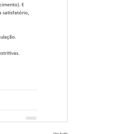
imento). E 
satisfatório, 
culação.
tritivas.